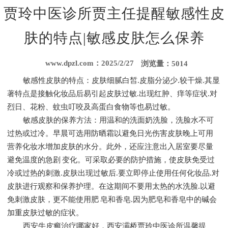
贾玲中医诊所贾主任提醒敏感性皮
肤的特点|敏感皮肤怎么保养
www.dpzl.com：2025/2/27
浏览量：5014
敏感性皮肤的特点：皮肤细腻白皙.皮脂分泌少.较干燥.其显
著特点是接触化妆品后易引起皮肤过敏.出现红肿、痒等症状.对
烈日、花粉、蚊虫叮咬及高蛋白食物等也易过敏。
敏感皮肤的保养方法：用温和的洗面奶洗脸，洗脸水不可
过热或过冷。早晨可选用防晒霜以避免日光伤害皮肤晚上可用
营养化妆水增加皮肤的水分。此外，还应注意出入居室要尽量
避免温度的急剧 变化。可采取必要的防护措施，使皮肤免受过
冷或过热的刺激.皮肤出现过敏后.要立即停止使用任何化妆品.对
皮肤进行观察和保养护理。在这期间不要用太热的水洗脸.以避
免刺激皮肤，更不能使用肥 皂和香皂.因为肥皂和香皂中的碱会
加重皮肤过敏的症状。
西安牛皮癣治疗哪家好，西安灞桥贾玲中医诊所温馨提