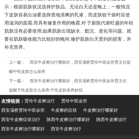
示：根据肌肤状况选择护肤品。无论白天还是晚上，一般情况
下皮肤容易出油要选择质地清爽的乳液，而皮肤较干燥时应使
用滋润的面霜.而具有修复作用的晚霜.对 于新陈代谢旺盛的年轻
肌肤没有必要使用;如果肌肤出现缺水、黯沉、老化等问题。就
要在肌肤吸收能力比较好的晚间.修护肌肤白天受到的损害，并
补充营养。
上一篇：
西安牛皮癣治疗哪家好，西安灞桥贾玲中医诊所贾主任提
醒中性皮肤怎么保养
下一篇：
西安牛皮癣治疗哪家好，西安灞桥贾玲中医诊所贾主任
提醒干性皮肤怎么保养|干性皮肤保养妙招
友情链接：
贾玲牛皮癣治疗
贾玲中医诊所
西安灞桥贾玲中医诊所
牛皮癣的症状
牛皮癣治疗哪家好
西安牛皮癣症状治疗
陕西牛皮癣治疗哪家好
陕西牛皮癣治疗
西安牛皮癣治疗哪家好
西安牛皮癣治疗