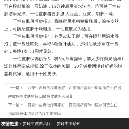
可在脸部敷涂一层奶油，15分钟后用清水洗净。均可使干性皮
肤增添光泽。干性皮肤者要多摄 入豆油、豆浆、胡萝卜等。
干性皮肤保养妙招3：将蜂蜜用水稍稍稀释后，涂在皮肤
上，可防治皮肤干燥粗涩，干性皮肤尤为适用。
干性皮肤保养妙招4：冬季皮肤干裂，可在睡前用温水浸
泡，使干裂处软化，再取3粒鱼肝油丸，挤出油液涂抹在干裂
处，每晚1次，1周就见效。
干性皮肤保养妙招5：将5只草毒捏碎，加人少许鲜奶油和1
汤匙蜂蜜搅成糊状.涂于洗净的脸部，20分钟后用浸过鲜奶的脱
脂棉拭净。适用于干性皮肤。
上一篇：
西安牛皮癣治疗哪家好，西安灞桥贾玲中医诊所贾主任提
醒敏感性皮肤的特点|敏感皮肤怎么保养
下一篇：
西安牛皮癣治疗哪家好，西安灞桥贾玲中医诊所贾主任
提醒扁桃体切除能治疗牛皮癣吗
友情链接：
贾玲牛皮癣治疗
贾玲中医诊所