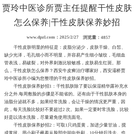
贾玲中医诊所贾主任提醒干性皮肤
怎么保养|干性皮肤保养妙招
www.dpzl.com：2025/2/27
浏览量：4857
干性皮肤明显的特征是：皮脂分泌少，皮肤干燥、白皙、
缺少光泽，毛孔细小而不明显，并容易产生细小皱纹，毛细血
管表浅，易破裂，对外界刺激比较敏感，皮肤易生红斑。那
么，干性皮肤怎么保养？西安牛皮癣治疗哪家好，西安灞桥贾
玲中医诊所小编为您整理的干性皮肤保养妙招。
干性皮肤保养妙招1：干性肌肤除了要以保湿精华露补充水
分之外.每周敷脸的步骤是不能省的。还有由于干性肌肤本身的
油脂分泌就不多，如果经常洗脸，会让干燥的情况更严重，因
此，每天洗脸比较好不要超过2 次。如果一定要时常洗脸，比较
好是以清水洗脸，尽量避免使用洗面皂。
干性皮肤保养妙招2：可取1只鸡蛋黄，加进少量甘油，搅
成浆状。用小刷子蘸着从脸部中间向外刷，10分钟后洗去。也