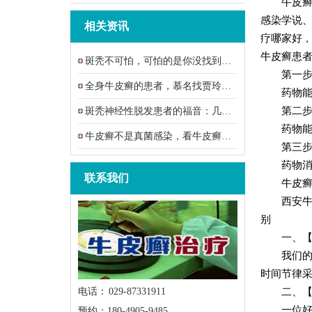
牛皮
感染学说、
相关资讯
疗哪家好
，
牛皮癣患者
斑秃不可怕，可怕的是你没找到高明的中
第一
全身牛皮癣的患者，慕名找贾玲中医救治
药物
第二
斑秃神经性脱发患者的福音：几副中草药
药物
牛皮癣不是真菌感染，看牛皮癣美女的蜕
第三
药物
联系我们
牛皮
西安
别
一、
我们
时间节律
二、
电话： 029-87331911
一位
预约：180-4905-9485