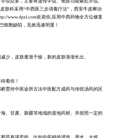
，学说众多，主要有遗传学说、免疫功能紊乱学说、
皮肤科采用“中西医三步清毒疗法”，
西安牛皮癣治
tp://
www.dpzl.com
欢迎你,
应用中西药物全方位修复
巴细胞缺陷，见效迅速明显！
渐减少，皮肤逐渐干燥，新的皮肤渐渐长出。
等待着你！
灞桥贾玲中医诊所
古法中医配方成药与传统汤药的区
青海、甘肃、新疆等地域的道地药材。并按照一定的
艺都是有讲究的。比如中药材的浸泡、用水、火候、