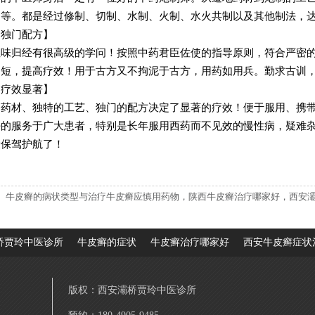
间等。都是经过修制、切制、水制、火制、水火共制以及其他制法，
【独门配方】
性味归经有很高级的学问！按照中药君臣佐使的指导原则，符合严密
避短，提高疗效！用于古方又不拘泥于古方，用药如用兵。勤求古训
【疗效显著】
的药材、独特的工艺、独门的配方决定了显著的疗效！便于服用、携
好的服务于广大患者，特别是长年服用西药而不见效的慢性病，疑难
康保驾护航了！
牛皮癣的病状类型与治疗牛皮癣应慎用药物，陕西牛皮癣治疗哪家好，西安
桥贾玲中医诊所
牛皮癣的症状
牛皮癣治疗哪家好
西安牛皮癣症状
版权：西安灞桥贾玲中医诊所