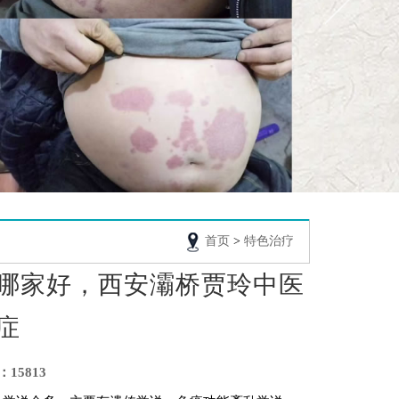
首页
>
特色治疗
哪家好，西安灞桥贾玲中医
症
15813