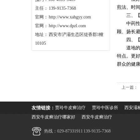
煎法、时
主任： 139-9135-7368
三、
官网： http://www.xahgyy.com
中药
官网： http://www.dpzl.com
顾、扬长
地址： 西安市浐灞生态区缇香郡1幢
四、
10105
道地
特点。更
群众的健
上一篇：
友情链接：
贾玲牛皮癣治疗
贾玲中医诊所
西安灞
西安牛皮癣治疗哪家好
西安牛皮癣治疗
热线：029-87331911 139-9135-7368