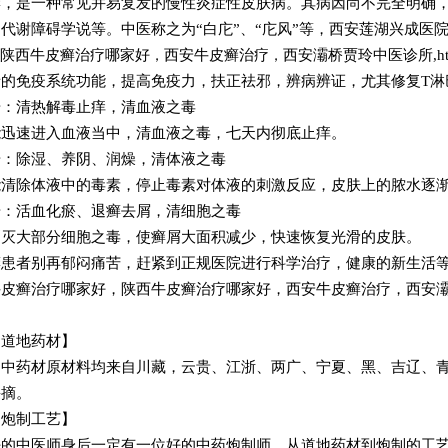
癣，是一种常见并易复发的慢性炎症性皮肤病。其病因尚不完全明确
代谢障碍学说等。中医称之为“白庀”、“庀风”等，西安莲湖兴成医院
陕西牛皮癣治疗哪家好
西安牛皮癣治疗
西安灞桥贾玲中医诊所
,
ht
，
，
的免疫系统功能，提高免疫力，扶正祛邪，辨病辨证，尤其修复T淋
步：清热解毒止痒，清血液之毒
能迅速进入血液当中，清血液之毒，七天内彻底止痒。
步：除湿、养阴、润燥，清体液之毒
能清除体液中的毒素，停止毒素对体液的刺激反应，皮肤上的脓水逐
步：活血化瘀、退癣去屑，清细胞之毒
消灭大部分细胞之毒，使癣屑大面积减少，快速恢复光滑的皮肤。
癣患者别再郁闷痛苦，赶紧到正规医院进行科学治疗，健康的新生活
牛皮癣治疗哪家好
，
陕西牛皮癣治疗哪家好
，
西安牛皮癣治疗
，
西安
【道地药材】
的中药材原材料均来自川藏，云贵、江浙、两广、宁夏、黑、吉辽、
采摘。
【炮制工艺】
好的中医师身后一定有一位好的中药炮制师。从道地药材到炮制的工